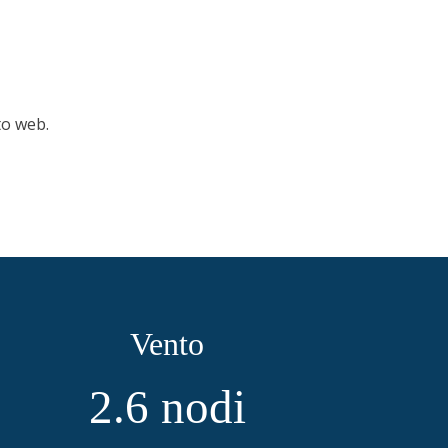
to web.
Vento
2.6
nodi