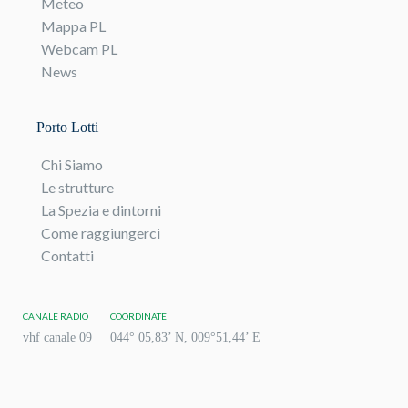
Meteo
Mappa PL
Webcam PL
News
Porto Lotti
Chi Siamo
Le strutture
La Spezia e dintorni
Come raggiungerci
Contatti
CANALE RADIO
COORDINATE
vhf canale 09
044° 05,83’ N, 009°51,44’ E